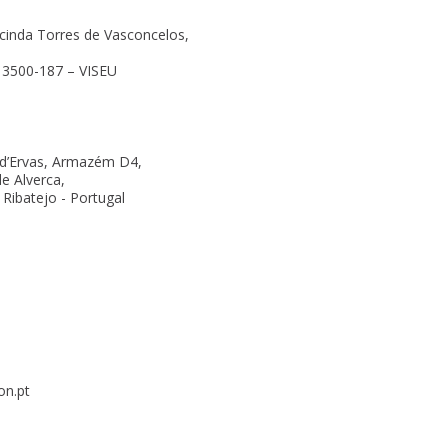
inda Torres de Vasconcelos,
– 3500-187 – VISEU
 d’Ervas, Armazém D4,
e Alverca,
Ribatejo - Portugal
on.pt