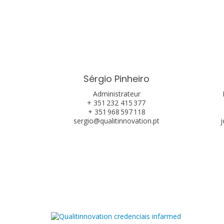
Sérgio Pinheiro
Administrateur
+ 351 232 415 377
+ 351 968 597 118
sergio@qualitinnovation.pt