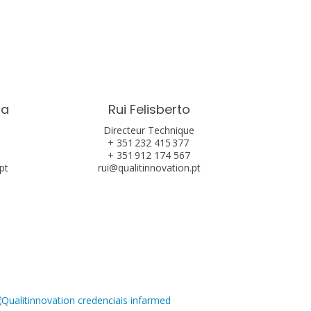
ia
Rui Felisberto
Directeur Technique
+ 351 232 415 377
+ 351 912 174 567
pt
rui@qualitinnovation.pt