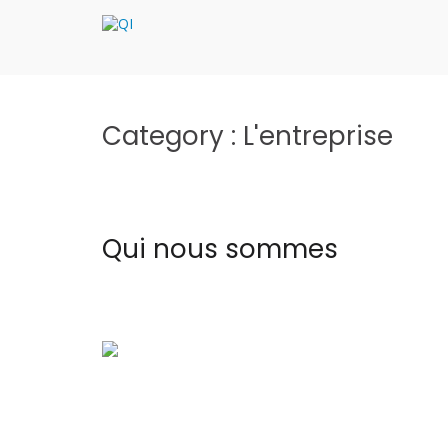
Aller
au
QI
QualitInnovation
contenu
Category :
L'entreprise
Qui nous sommes