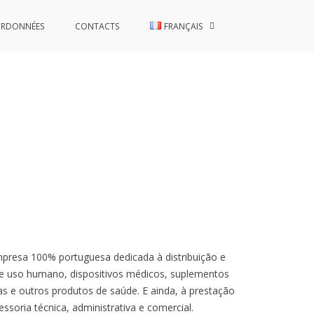
RDONNÉES
CONTACTS
FRANÇAIS
mpresa
100%
portuguesa dedicada à
distribuição
e
e uso humano
,
dispositivos médicos
, suplementos
as
e outros produtos de saúde
. E ainda, à prestação
essoria técnica
, administrativa
e comercial.