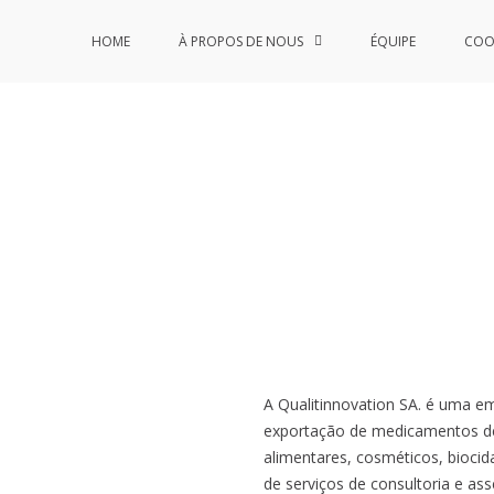
HOME
À PROPOS DE NOUS
ÉQUIPE
COO
A
Qualitinnovation SA.
é uma
e
exportação
de
medicamentos d
alimentares
, cosméticos, biocid
de serviços de consultoria e ass